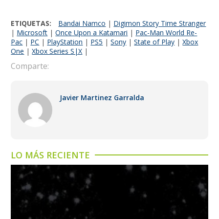
ETIQUETAS:
Bandai Namco
|
Digimon Story Time Stranger
|
Microsoft
|
Once Upon a Katamari
|
Pac-Man World Re-
Pac
|
PC
|
PlayStation
|
PS5
|
Sony
|
State of Play
|
Xbox
One
|
Xbox Series S|X
|
Comparte:
Javier Martinez Garralda
LO MÁS RECIENTE