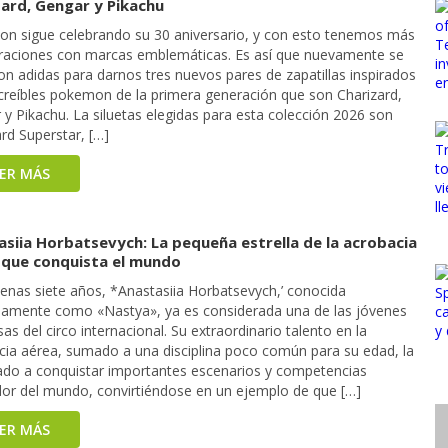
zard, Gengar y Pikachu
n sigue celebrando su 30 aniversario, y con esto tenemos más
raciones con marcas emblemáticas. Es así que nuevamente se
on adidas para darnos tres nuevos pares de zapatillas inspirados
ncreíbles pokemon de la primera generación que son Charizard,
y Pikachu. La siluetas elegidas para esta colección 2026 son
rd Superstar, […]
EER MÁS
asiia Horbatsevych: La pequeña estrella de la acrobacia
 que conquista el mundo
enas siete años, *Anastasiia Horbatsevych,’ conocida
samente como «Nastya», ya es considerada una de las jóvenes
s del circo internacional. Su extraordinario talento en la
cia aérea, sumado a una disciplina poco común para su edad, la
vado a conquistar importantes escenarios y competencias
dor del mundo, convirtiéndose en un ejemplo de que […]
EER MÁS