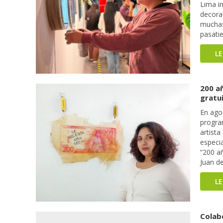
Lima in
decora
muchas
pasati
L
200 añ
gratu
En agos
program
artist
especia
“200 añ
Juan de
L
Colab