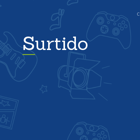
C
Surtido