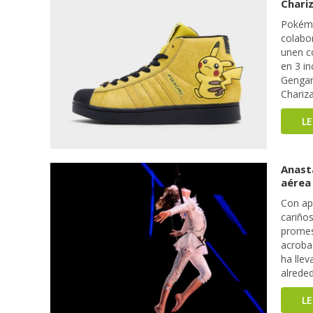
Chari
Pokémo
colabo
unen c
en 3 i
Gengar 
Chariza
L
Anast
aérea
Con ap
cariño
promesa
acroba
ha lle
alrede
L