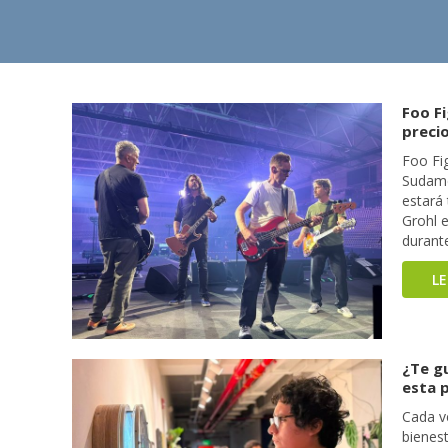
Foo Fi
precio
Foo Fi
Sudamé
estará
Grohl e
durant
L
¿Te g
esta 
Cada v
bienest