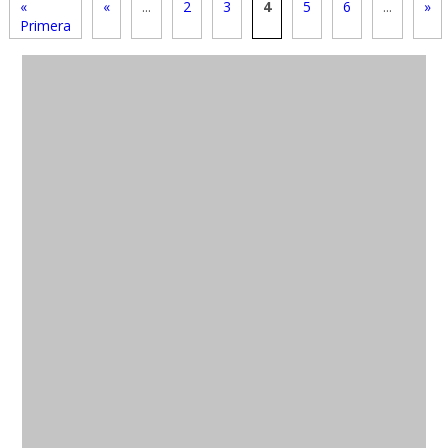
«
«
...
2
3
4
5
6
...
»
Primera