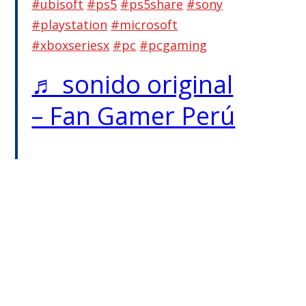
#ubisoft
#ps5
#ps5share
#sony
#playstation
#microsoft
#xboxseriesx
#pc
#pcgaming
♬ sonido original
– Fan Gamer Perú