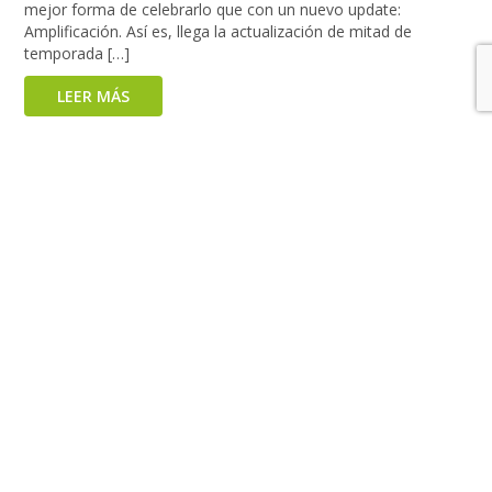
mejor forma de celebrarlo que con un nuevo update:
Amplificación. Así es, llega la actualización de mitad de
temporada […]
LEER MÁS
a
1
2
3
4
5
...
10
20
...
»