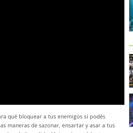
ra qué bloquear a tus enemigos si podés
as maneras de sazonar, ensartar y asar a tus