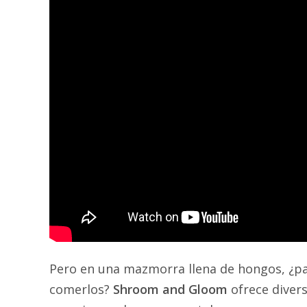
Pero en una mazmorra llena de hongos, ¿pa
comerlos?
Shroom and Gloom
ofrece divers