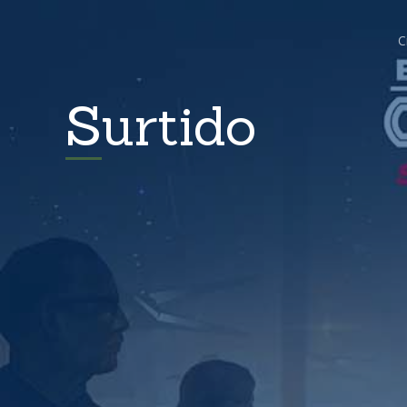
C
Surtido