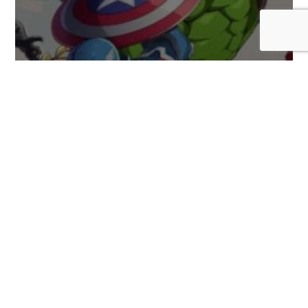
Hulk y su devastador combate son las
nuevas estrellas de la nueva guía de
Marvel Tōkon: Fighting Souls