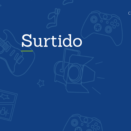
C
Surtido