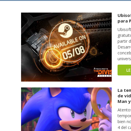
Ubiso
para 
Ubisof
gratuit
partir 
Desarro
conceb
univers
L
La te
de vi
Man y
Atentos
tempor
bien no
4 del c