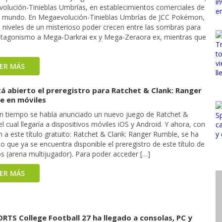
olución-Tinieblas Umbrías, en establecimientos comerciales de
l mundo. En Megaevolución-Tinieblas Umbrías de JCC Pokémon,
 niveles de un misterioso poder crecen entre las sombras para
otagonismo a Mega-Darkrai ex y Mega-Zeraora ex, mientras que
EER MÁS
á abierto el preregistro para Ratchet & Clank: Ranger
e en móviles
n tiempo se había anunciado un nuevo juego de Ratchet &
el cual llegaría a dispositivos móviles iOS y Android. Y ahora, con
n a este título gratuito: Ratchet & Clank: Ranger Rumble, se ha
o que ya se encuentra disponible el preregistro de este título de
s (arena multijugador). Para poder acceder […]
EER MÁS
RTS College Football 27 ha llegado a consolas, PC y