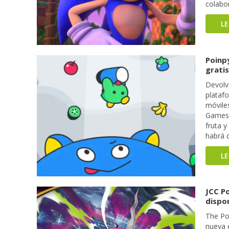
colabo
L
Poinpy
grati
Devolv
platafo
móviles
Games,
fruta y
habrá q
L
JCC P
dispo
The Po
nueva 