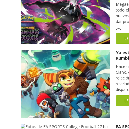
Megaev
todo e
nuevos
dar pr
[…]
L
Ya est
Rumbl
Hace u
Clank, 
relació
revelad
disparo
L
EA SPO