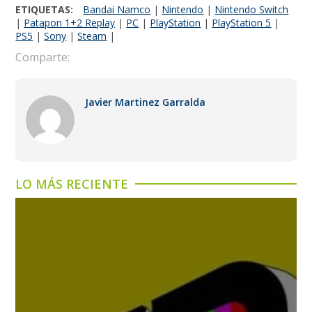
ETIQUETAS:
Bandai Namco
|
Nintendo
|
Nintendo Switch
|
Patapon 1+2 Replay
|
PC
|
PlayStation
|
PlayStation 5
|
PS5
|
Sony
|
Steam
|
Comparte:
Javier Martinez Garralda
LO MÁS RECIENTE