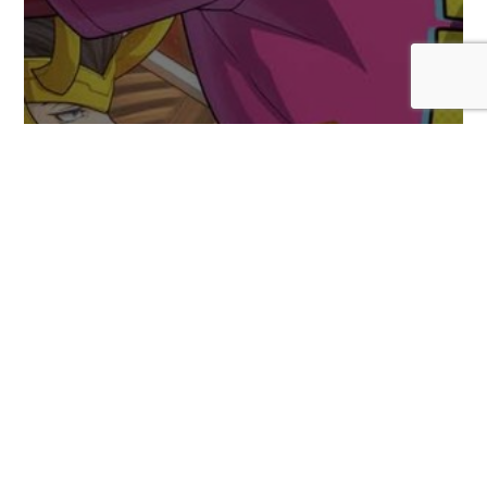
Se habrían revelado más personajes DLC
para Marvel Tokon: Fighting Souls