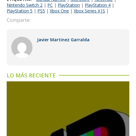
Nintendo Switch 2
|
PC
|
PlayStation
|
PlayStation 4
|
PlayStation 5
|
PS5
|
Xbox One
|
Xbox Series X|S
|
Comparte:
Javier Martinez Garralda
LO MÁS RECIENTE