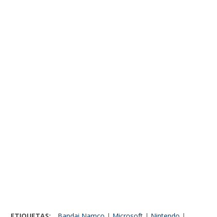
ETIQUETAS:
Bandai Namco
|
Microsoft
|
Nintendo
|