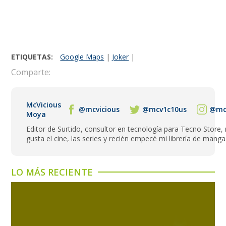
ETIQUETAS:
Google Maps
|
Joker
|
Comparte:
McVicious
@mcvicious
@mcv1c10us
@mcv
Moya
Editor de Surtido, consultor en tecnología para Tecno Store,
gusta el cine, las series y recién empecé mi librería de manga
LO MÁS RECIENTE