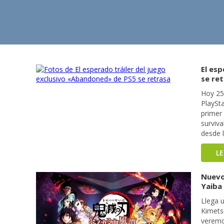
El es
se re
Hoy 25
PlaySta
primer 
surviva
desde l
L
Nuevo
Yaiba
Llega 
Kimets
veremo