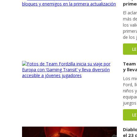
prime
El acla
más de
los val
primera
de los 
L
Team F
y llev
Los mi
Ford, l
niños 
equipa
juegos 
L
Diablo
el 23