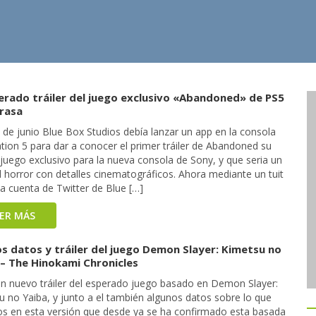
perado tráiler del juego exclusivo «Abandoned» de PS5
trasa
 de junio Blue Box Studios debía lanzar un app en la consola
tion 5 para dar a conocer el primer tráiler de Abandoned su
juego exclusivo para la nueva consola de Sony, y que seria un
l horror con detalles cinematográficos. Ahora mediante un tuit
a cuenta de Twitter de Blue […]
EER MÁS
s datos y tráiler del juego Demon Slayer: Kimetsu no
 – The Hinokami Chronicles
un nuevo tráiler del esperado juego basado en Demon Slayer:
u no Yaiba, y junto a el también algunos datos sobre lo que
s en esta versión que desde ya se ha confirmado esta basada