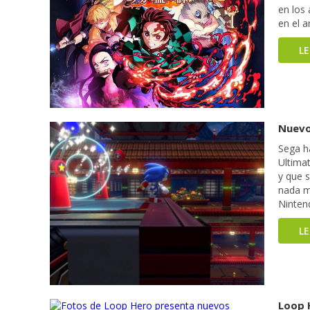
en los
en el 
L
Nuevo
Sega h
Ultimat
y que 
nada m
Ninten
L
Loop 