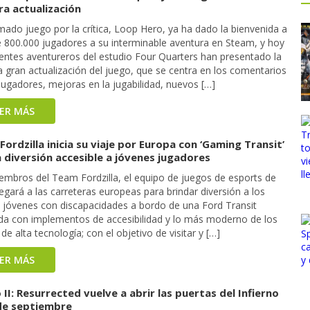
ra actualización
mado juego por la crítica, Loop Hero, ya ha dado la bienvenida a
 800.000 jugadores a su interminable aventura en Steam, y hoy
ientes aventureros del estudio Four Quarters han presentado la
 gran actualización del juego, que se centra en los comentarios
jugadores, mejoras en la jugabilidad, nuevos […]
EER MÁS
ordzilla inicia su viaje por Europa con ‘Gaming Transit’
a diversión accesible a jóvenes jugadores
embros del Team Fordzilla, el equipo de juegos de esports de
legará a las carreteras europeas para brindar diversión a los
y jóvenes con discapacidades a bordo de una Ford Transit
da con implementos de accesibilidad y lo más moderno de los
de alta tecnología; con el objetivo de visitar y […]
EER MÁS
 II: Resurrected vuelve a abrir las puertas del Infierno
 de septiembre