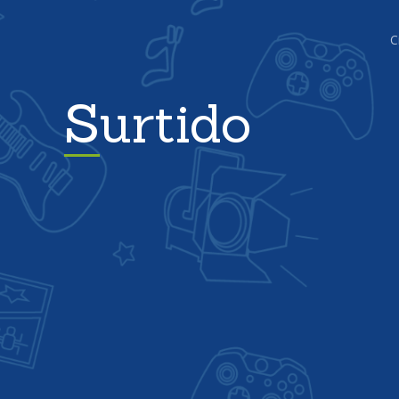
C
Surtido