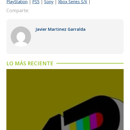
PlayStation
|
PS5
|
Sony
|
Xbox Series S/X
|
Comparte:
Javier Martinez Garralda
LO MÁS RECIENTE