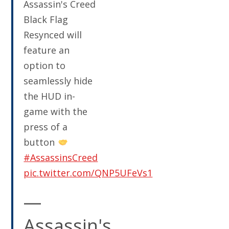
Assassin's Creed
Black Flag
Resynced will
feature an
option to
seamlessly hide
the HUD in-
game with the
press of a
button
#AssassinsCreed
pic.twitter.com/QNP5UFeVs1
—
Assassin's