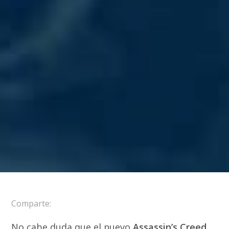
Comparte:
No cabe duda que el nuevo
Assassin’s Creed