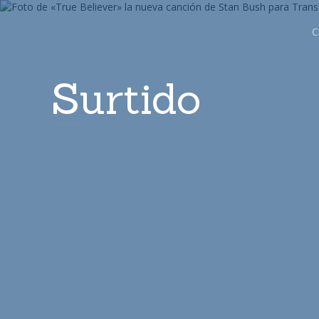
C
Surtido