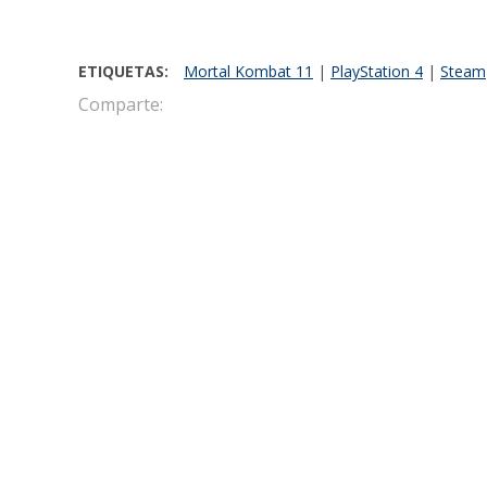
ETIQUETAS:
Mortal Kombat 11
|
PlayStation 4
|
Steam
Comparte:
Javier Martinez Salazar
Director Editorial de la web de entretenimi
de entretenimiento y cultura pop El Langoy
LO MÁS RECIENTE