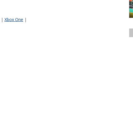
|
Xbox One
|
@mauzzer
@jmauzzer
ento Surtido.pe - Analista de Esports. Podcaster del podcast
.