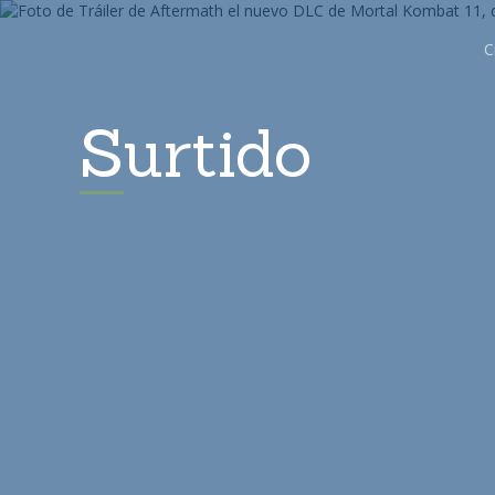
C
Surtido