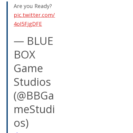
Are you Ready?
pic.twitter.com/
4oI5FjgDFE
— BLUE
BOX
Game
Studios
(@BBGa
meStudi
os)