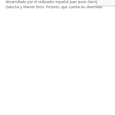
desarrollado por el realizador español Juan Jesús García
Galocha y Warner Bros. Pictures, que cuenta las divertidas
aventuras de tres antiguas momias que viven en una ciudad
secreta subterránea, escondida en el antiguo Egipto. El trío
está […]
LEER MÁS