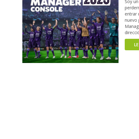
Soy un
perderm
entrar
nuevo p
Manage
direcci
L