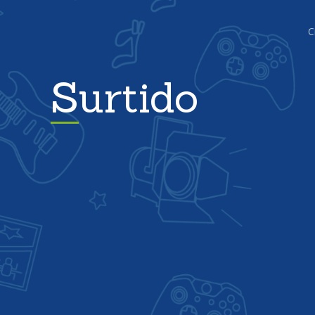
C
Surtido