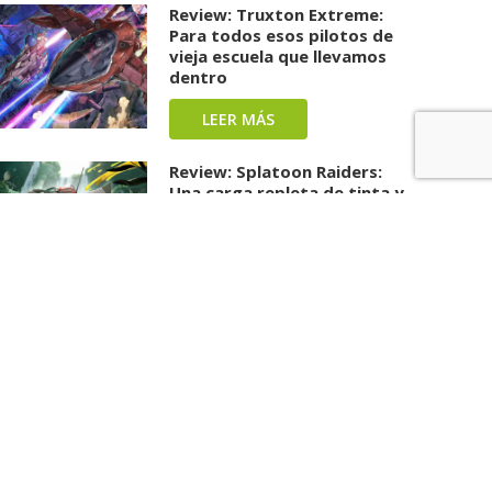
Review: Truxton Extreme:
Para todos esos pilotos de
vieja escuela que llevamos
dentro
LEER MÁS
Review: Splatoon Raiders:
Una carga repleta de tinta y
diversión ha llegado
LEER MÁS