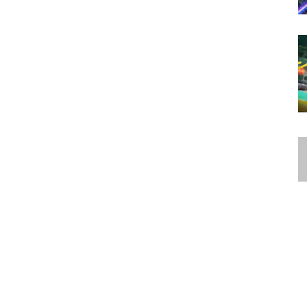
 5
|
PS5
|
Star Wars Zero Company
|
Summer Game Fest 2026