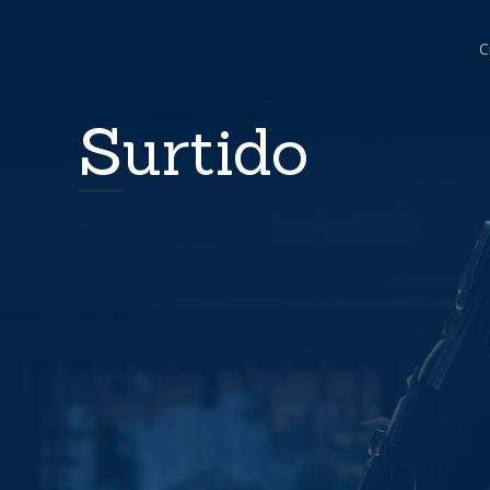
C
Surtido