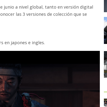
 junio a nivel global, tanto en versión digital
conocer las 3 versiones de colección que se
s en japones e ingles.