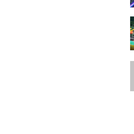
Namco
|
Microsoft
|
PC
|
PlayStation
|
PlayStation 5
|
PS5
|