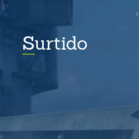
C
Surtido