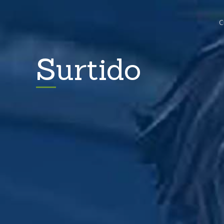
C
Surtido