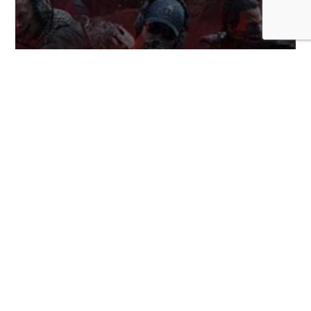
Ubisoft lanza gran update gratuito para
Ghost Recon Wildlands por el 25.º
aniversario de la saga
COMENTARIOS