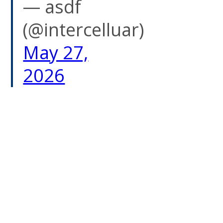
— asdf
(@intercelluar)
May 27,
2026