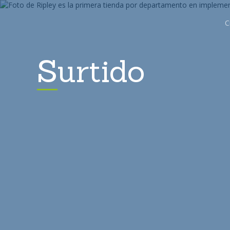
C
Surtido