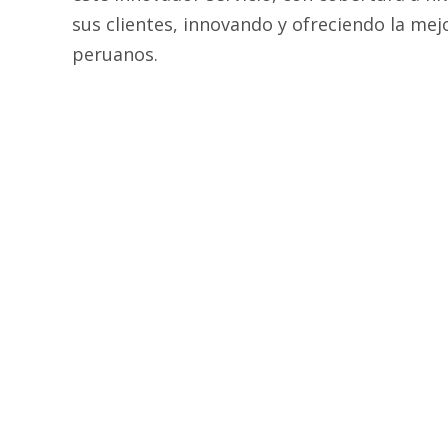
sus clientes, innovando y ofreciendo la me
peruanos.
ETIQUETAS:
Apple Pay
|
Ripley
|
Comparte: