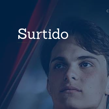
C
Surtido