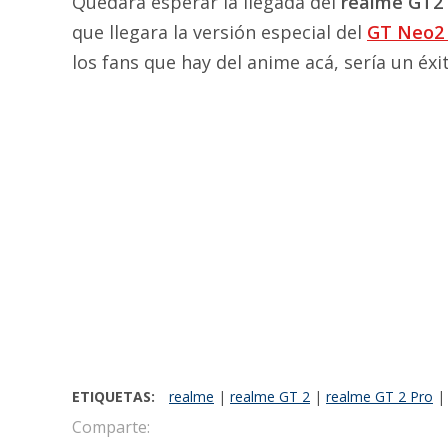
Quedará esperar la llegada del
realme GT2
que llegara la versión especial del
GT Neo2
los fans que hay del anime acá, sería un éxi
ETIQUETAS:
realme
|
realme GT 2
|
realme GT 2 Pro
|
Comparte: