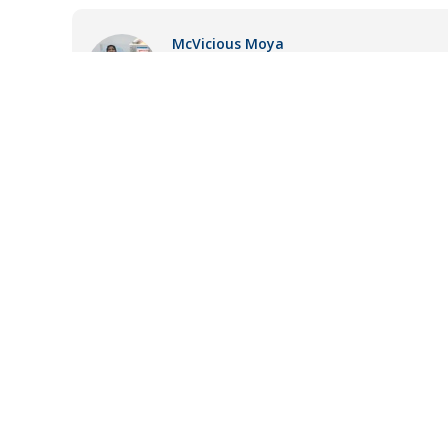
McVicious Moya
Editor de Surtido, consultor en tecnología
mi librería de mangas.
LO MÁS RECIENTE