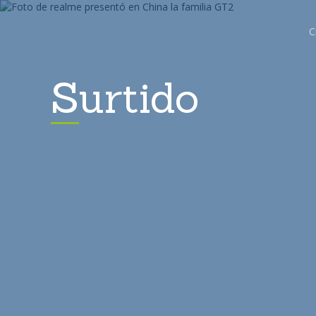
C
Surtido