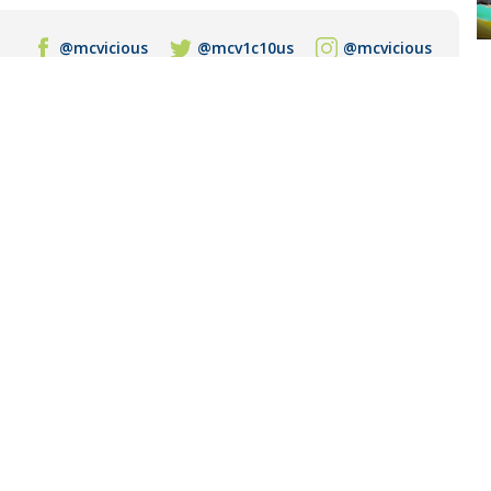
@mcvicious
@mcv1c10us
@mcvicious
 para Tecno Store, me gusta el cine, las series y recién empecé