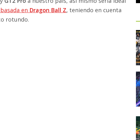
y
GT2 Pro
a nuestro país, así mismo sería ideal
basada en
Dragon Ball Z
,
teniendo en cuenta
to rotundo.