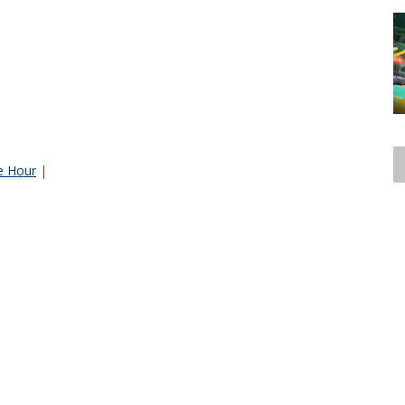
e Hour
|