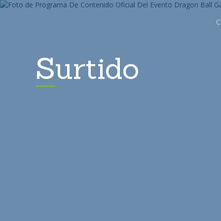
C
Surtido