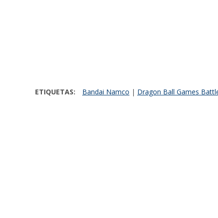
ETIQUETAS:
Bandai Namco
|
Dragon Ball Games Battl
Comparte:
El Juguero
LO MÁS RECIENTE