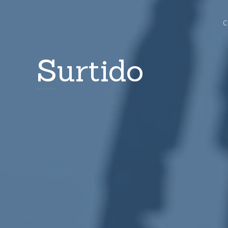
C
Surtido