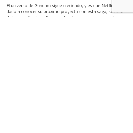
El universo de Gundam sigue creciendo, y es que Netflix ha
dado a conocer su próximo proyecto con esta saga, se trata
de la serie Gundam: Requiem for Vengeance, que en esta
oportunidad ha sido desarrollada completamente en el
famoso Unreal Engine 5, por parte del estudio SAFEHOUSE,
junto a la producción de Bandai Namco […]
LEER MÁS