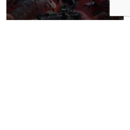
Ubisoft lanza gran update gratuito para
Ghost Recon Wildlands por el 25.º
aniversario de la saga
COMENTARIOS