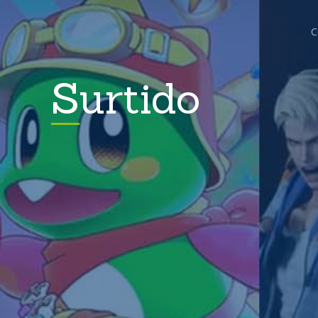
C
Surtido