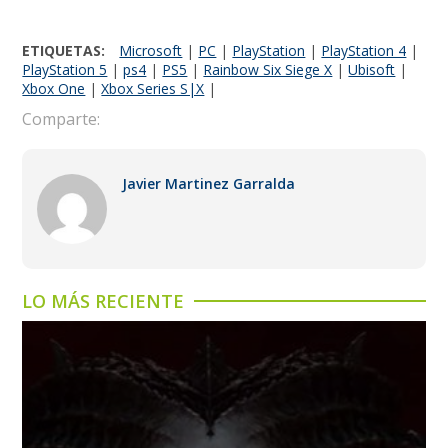
ETIQUETAS:
Microsoft
|
PC
|
PlayStation
|
PlayStation 4
|
PlayStation 5
|
ps4
|
PS5
|
Rainbow Six Siege X
|
Ubisoft
|
Xbox One
|
Xbox Series S|X
|
Comparte:
Javier Martinez Garralda
LO MÁS RECIENTE