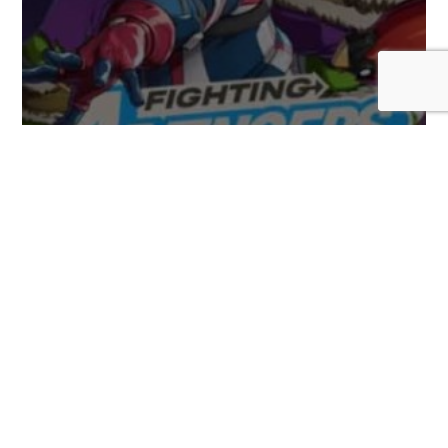
Hulk y su devastador combate son las
nuevas estrellas de la nueva guía de
Marvel Tōkon: Fighting Souls