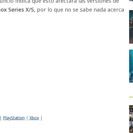
uncio indica que esto afectará las versiones de
ox Series X/S,
por lo que no se sabe nada acerca
|
PlayStation
|
Xbox
|