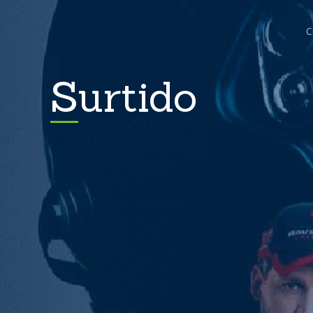
C
Surtido