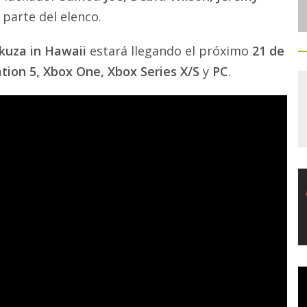
parte del elenco.
akuza in Hawaii
estará llegando el próximo
21 de
ation 5, Xbox One, Xbox Series X/S
y
PC
.