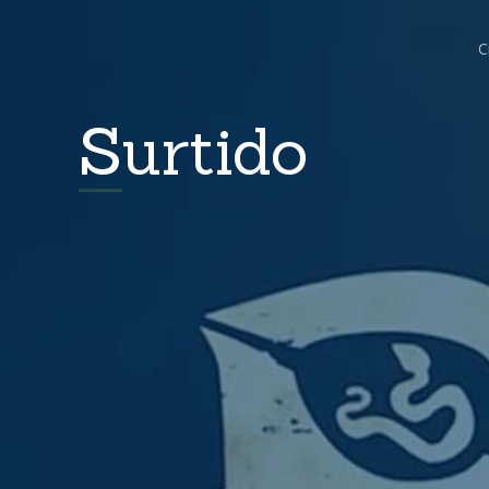
C
Surtido