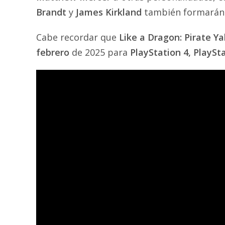
Brandt
y
James Kirkland
también formarán 
Cabe recordar que
Like a Dragon: Pirate Y
febrero
de 2025 para
PlayStation 4, PlaySt