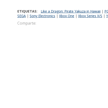
ETIQUETAS:
Like a Dragon: Pirate Yakuza in Hawaii
|
P
SEGA
|
Sony Electronics
|
Xbox One
|
Xbox Series X/S
|
Y
Comparte:
Javier Martinez Garralda
LO MÁS RECIENTE