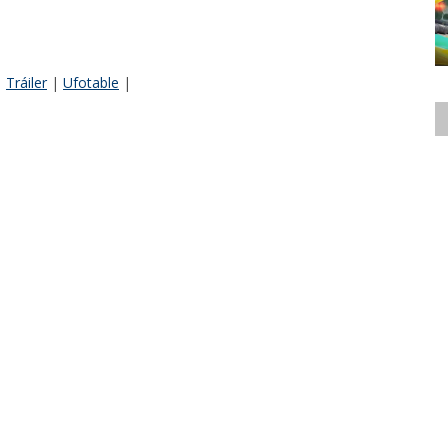
|
Tráiler
|
Ufotable
|
@mauzzer
@jmauzzer
ento Surtido.pe - Analista de Esports. Podcaster del podcast
.