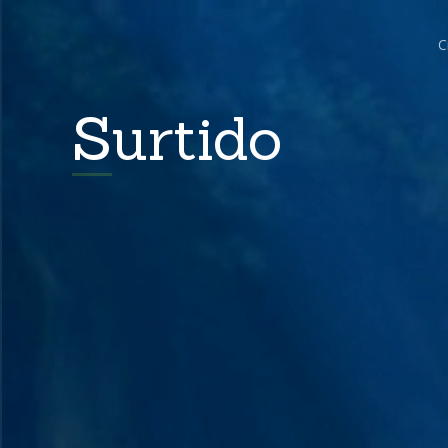
C
Surtido