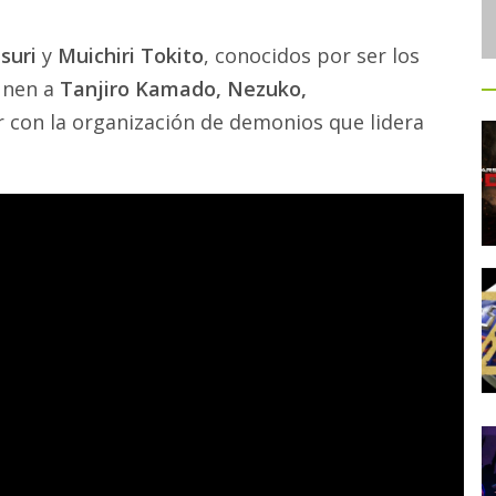
suri
y
Muichiri Tokito
, conocidos por ser los
 unen a
Tanjiro Kamado, Nezuko,
 con la organización de demonios que lidera