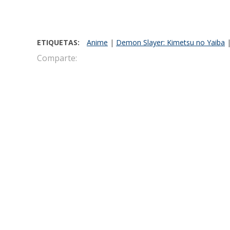
ETIQUETAS:
Anime
|
Demon Slayer: Kimetsu no Yaiba
Comparte:
Javier Martinez Salazar
Director Editorial de la web de entretenimi
de entretenimiento y cultura pop El Langoy
LO MÁS RECIENTE