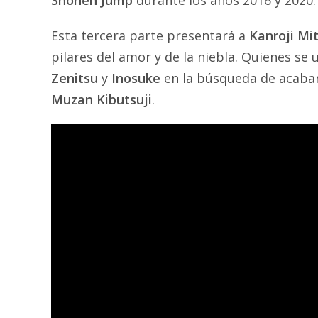
Shōnen Jump
durante los años 2016 y 2020.
Esta tercera parte presentará a
Kanroji Mit
pilares del amor y de la niebla. Quienes se
Zenitsu
y
Inosuke
en la búsqueda de acabar
Muzan Kibutsuji
.