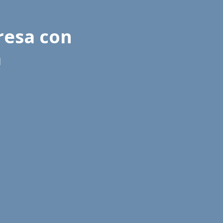
resa con
a