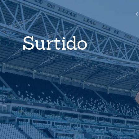
C
Surtido