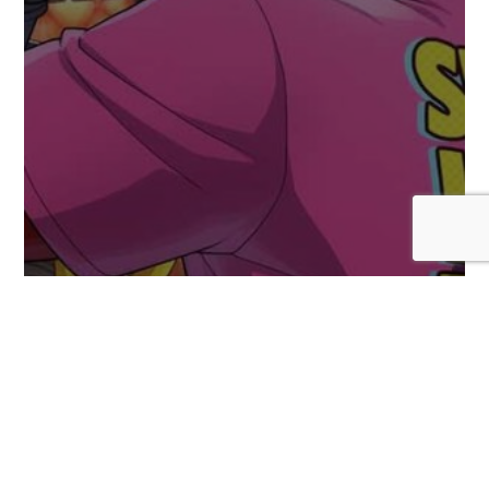
Se habrían revelado más personajes DLC
para Marvel Tokon: Fighting Souls