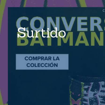
C
Surtido