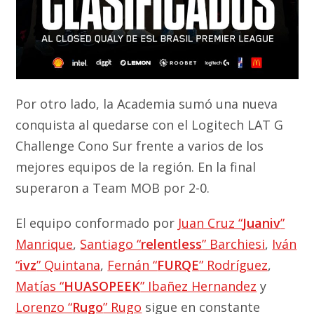
Por otro lado, la Academia sumó una nueva
conquista al quedarse con el Logitech LAT G
Challenge Cono Sur frente a varios de los
mejores equipos de la región. En la final
superaron a Team MOB por 2-0.
El equipo conformado por
Juan Cruz “
Juaniv
”
Manrique
,
Santiago “
relentless
” Barchiesi
,
Iván
“
ivz
” Quintana
,
Fernán “
FURQE
” Rodríguez
,
Matías “
HUASOPEEK
” Ibañez Hernandez
y
Lorenzo “
Rugo
” Rugo
sigue en constante