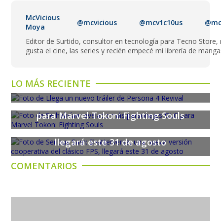
McVicious
@mcvicious
@mcv1c10us
@mcv
Moya
Editor de Surtido, consultor en tecnología para Tecno Store,
gusta el cine, las series y recién empecé mi librería de manga
Llega un nuevo tráiler de Persona 4
LO MÁS RECIENTE
Revival
Se habrían revelado más personajes DLC
para Marvel Tokon: Fighting Souls
Serious Sam: Shatterverse, una nueva
versión cooperativa del clásico FPS,
llegará este 31 de agosto
COMENTARIOS