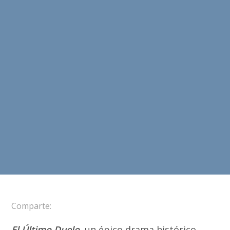
Comparte:
El Último Duelo
, un épico drama histórico,