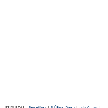
ETIQUETAS:
Ben Affleck
|
El Último Duelo
|
Jodie Comer
|