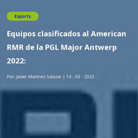
Esports
Equipos clasificados al American
RMR de la PGL Major Antwerp
2022:
Por: Javier Martinez Salazar | 14 - 03 - 2022