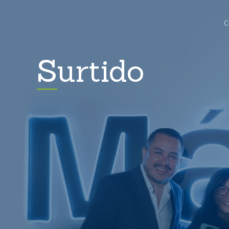
C
Surtido