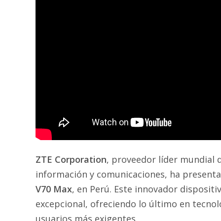
ZTE Corporation
, proveedor líder mundial 
información y comunicaciones, ha present
V70 Max
, en Perú. Este innovador disposit
excepcional, ofreciendo lo último en tecnol
usuarios más exigentes.