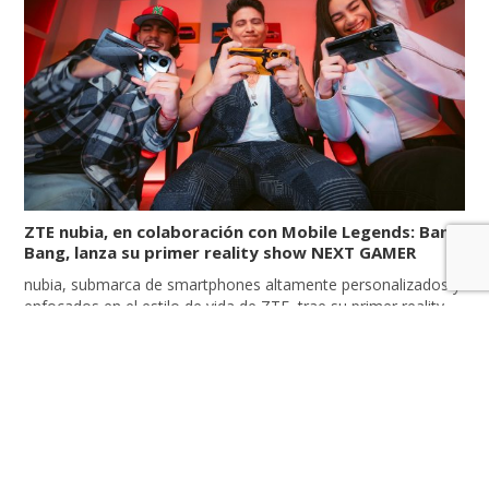
ZTE nubia, en colaboración con Mobile Legends: Bang
Bang, lanza su primer reality show NEXT GAMER
nubia, submarca de smartphones altamente personalizados y
enfocados en el estilo de vida de ZTE, trae su primer reality
show de gamers a Latinoamérica: NEXT GAMER. Este
proyecto reunirá a gamers de diferentes países de la región,
quienes competirán en desafíos dentro del popular
videojuego Mobile Legends: Bang Bang, utilizando el nubia
Neo 2 5G […]
LEER MÁS