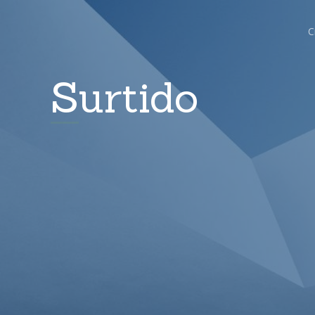
C
Surtido