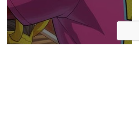
Se habrían revelado más personajes DLC
para Marvel Tokon: Fighting Souls