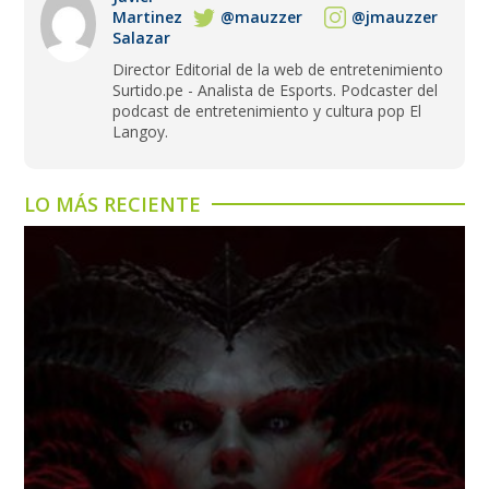
Martinez
@mauzzer
@jmauzzer
Salazar
Director Editorial de la web de entretenimiento
Surtido.pe - Analista de Esports. Podcaster del
podcast de entretenimiento y cultura pop El
Langoy.
LO MÁS RECIENTE